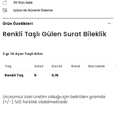
30 Gün İade
Iyzico ile Güvenli Ödeme
Ürün Özellikleri
Renkli Taşlı Gülen Surat Bileklik
2 gr 14 Ayar Yeşil Altın
Taş
Adet
Karat
Renk
Berraklık
Renkli Taş
5
0,15
Ürünümüz özel üretim olduğu için belirtilen gramda
(+/-) %10 farklılık olabilmektedir.