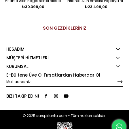
Pırlanta Altın Baget Renkli Bileklik
Pırlanta Altın Ametist Papatya Bileklik
₺30.399,00
₺23.499,00
SON GEZDİKLERİNİZ
HESABIM
MÜŞTERİ HİZMETLERİ
KURUMSAL
E-Bültene Üye Ol Fırsatlardan Haberdar Ol
BİZİ TAKİP EDİN!
© 2025 sarepirlanta.com - Tüm hakları saklıdır.