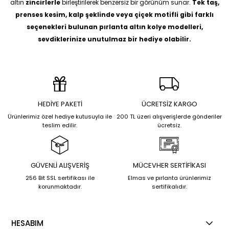
altın
zincirlerle
birleştirilerek benzersiz bir görünüm sunar.
Tek taş,
prenses kesim, kalp şeklinde veya çiçek motifli gibi farklı
seçenekleri bulunan pırlanta altın kolye modelleri,
sevdiklerinize unutulmaz bir hediye olabilir.
HEDİYE PAKETİ
ÜCRETSİZ KARGO
Ürünlerimiz özel hediye kutusuyla ile
200 TL üzeri alışverişlerde gönderiler
teslim edilir.
ücretsiz.
GÜVENLİ ALIŞVERİŞ
MÜCEVHER SERTİFİKASI
256 Bit SSL sertifikası ile
Elmas ve pırlanta ürünlerimiz
korunmaktadır.
sertifikalıdır.
HESABIM