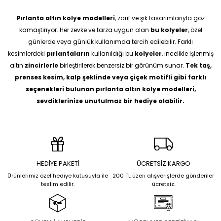
Pırlanta altın kolye modelleri
, zarif ve şık tasarımlarıyla göz
kamaştırıyor. Her zevke ve tarza uygun olan
bu kolyeler
, özel
günlerde veya günlük kullanımda tercih edilebilir. Farklı
kesimlerdeki
pırlantaların
kullanıldığı bu
kolyeler
, incelikle işlenmiş
altın
zincirlerle
birleştirilerek benzersiz bir görünüm sunar.
Tek taş,
prenses kesim, kalp şeklinde veya çiçek motifli gibi farklı
seçenekleri bulunan pırlanta altın kolye modelleri,
sevdiklerinize unutulmaz bir hediye olabilir.
HEDİYE PAKETİ
ÜCRETSİZ KARGO
Ürünlerimiz özel hediye kutusuyla ile
200 TL üzeri alışverişlerde gönderiler
teslim edilir.
ücretsiz.