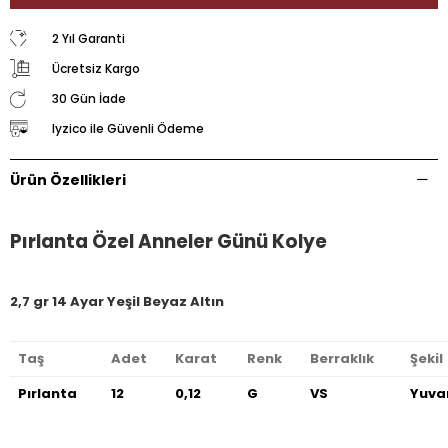
2 Yıl Garanti
Ücretsiz Kargo
30 Gün İade
Iyzico ile Güvenli Ödeme
Ürün Özellikleri
Pırlanta Özel Anneler Günü Kolye
2,7 gr 14 Ayar Yeşil Beyaz Altın
Taş
Adet
Karat
Renk
Berraklık
Şekil
Pırlanta
12
0,12
G
VS
Yuva