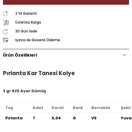
2 Yıl Garanti
Ücretsiz Kargo
30 Gün İade
Iyzico ile Güvenli Ödeme
Ürün Özellikleri
Pırlanta Kar Tanesi Kolye
3 gr 925 Ayar Gümüş
Taş
Adet
Karat
Renk
Berraklık
Şekil
Pırlanta
7
0,04
G
VS
Yuva