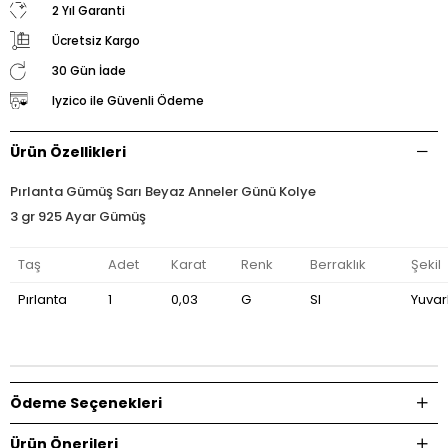
2 Yıl Garanti
Ücretsiz Kargo
30 Gün İade
Iyzico ile Güvenli Ödeme
Ürün Özellikleri
Pırlanta Gümüş Sarı Beyaz Anneler Günü Kolye
3 gr 925 Ayar Gümüş
Taş
Adet
Karat
Renk
Berraklık
Şekil
Pırlanta
1
0,03
G
SI
Yuvar
Ödeme Seçenekleri
Ürün Önerileri