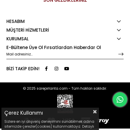
SON GEZDİKLERİNİZ
HESABIM
MÜŞTERİ HİZMETLERİ
KURUMSAL
E-Bültene Üye Ol Fırsatlardan Haberdar Ol
BİZİ TAKİP EDİN!
© 2025 sarepirlanta.com - Tüm hakları saklıdır.
Çerez Kullanımı
Sizlere en iyi alışveriş deneyimini sunabilmek adına
sitemizde çerezler(cookies) kullanmaktayız. Detaylı