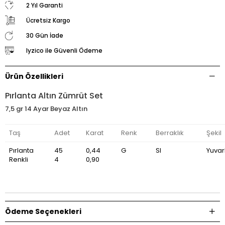
2 Yıl Garanti
Ücretsiz Kargo
30 Gün İade
Iyzico ile Güvenli Ödeme
Ürün Özellikleri
Pırlanta Altın Zümrüt Set
7,5 gr 14 Ayar Beyaz Altın
Taş
Adet
Karat
Renk
Berraklık
Şekil
Pırlanta
45
0,44
G
SI
Yuvar
Renkli
4
0,90
Ödeme Seçenekleri