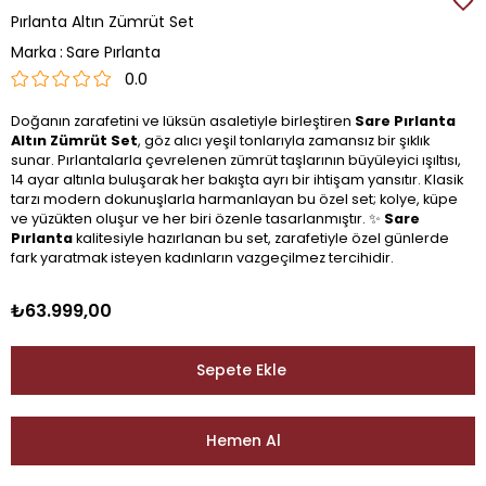
Pırlanta Altın Zümrüt Set
Marka
:
Sare Pırlanta
0.0
Doğanın zarafetini ve lüksün asaletiyle birleştiren
Sare Pırlanta
Altın Zümrüt Set
, göz alıcı yeşil tonlarıyla zamansız bir şıklık
sunar. Pırlantalarla çevrelenen zümrüt taşlarının büyüleyici ışıltısı,
14 ayar altınla buluşarak her bakışta ayrı bir ihtişam yansıtır. Klasik
tarzı modern dokunuşlarla harmanlayan bu özel set; kolye, küpe
ve yüzükten oluşur ve her biri özenle tasarlanmıştır. ✨
Sare
Pırlanta
kalitesiyle hazırlanan bu set, zarafetiyle özel günlerde
fark yaratmak isteyen kadınların vazgeçilmez tercihidir.
₺63.999,00