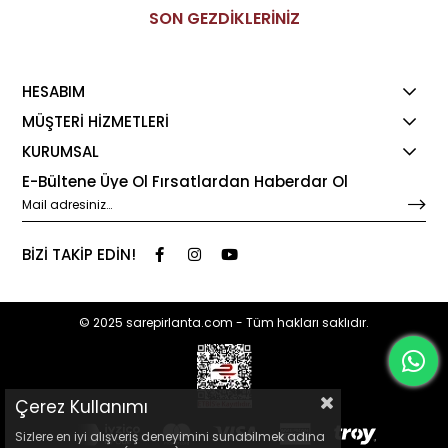
SON GEZDİKLERİNİZ
HESABIM
MÜŞTERİ HİZMETLERİ
KURUMSAL
E-Bültene Üye Ol Fırsatlardan Haberdar Ol
BİZİ TAKİP EDİN!
© 2025 sarepirlanta.com - Tüm hakları saklıdır.
Çerez Kullanımı
Sizlere en iyi alışveriş deneyimini sunabilmek adına