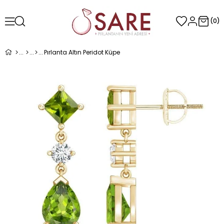
0
Pırlanta Altın Peridot Küpe