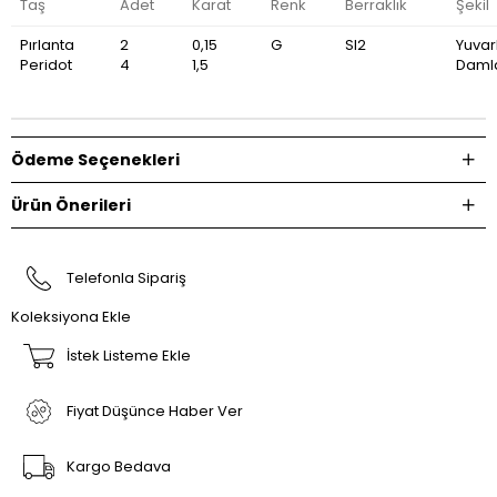
Taş
Adet
Karat
Renk
Berraklık
Şekil
Pırlanta
2
0,15
G
SI2
Yuvar
Peridot
4
1,5
Daml
Ödeme Seçenekleri
Ürün Önerileri
Telefonla Sipariş
Koleksiyona Ekle
İstek Listeme Ekle
Fiyat Düşünce Haber Ver
Kargo Bedava