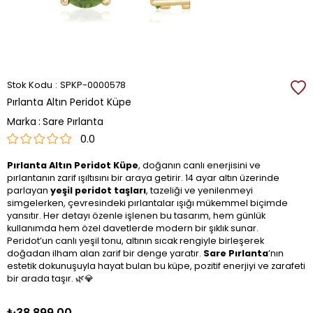
Stok Kodu
SPKP-0000578
Pırlanta Altın Peridot Küpe
Marka
:
Sare Pırlanta
0.0
Pırlanta Altın Peridot Küpe
, doğanın canlı enerjisini ve
pırlantanın zarif ışıltısını bir araya getirir. 14 ayar altın üzerinde
parlayan
yeşil peridot taşları
, tazeliği ve yenilenmeyi
simgelerken, çevresindeki pırlantalar ışığı mükemmel biçimde
yansıtır. Her detayı özenle işlenen bu tasarım, hem günlük
kullanımda hem özel davetlerde modern bir şıklık sunar.
Peridot’un canlı yeşil tonu, altının sıcak rengiyle birleşerek
doğadan ilham alan zarif bir denge yaratır.
Sare Pırlanta
’nın
estetik dokunuşuyla hayat bulan bu küpe, pozitif enerjiyi ve zarafeti
bir arada taşır. 🌿💎
₺38.899,00