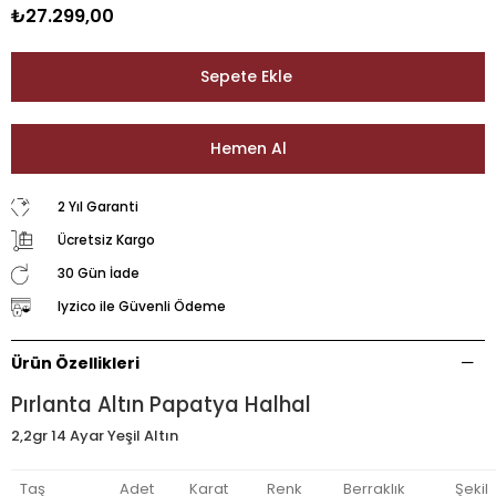
₺27.299,00
2 Yıl Garanti
Ücretsiz Kargo
30 Gün İade
Iyzico ile Güvenli Ödeme
Ürün Özellikleri
Pırlanta Altın Papatya Halhal
2,2gr 14 Ayar Yeşil Altın
Taş
Adet
Karat
Renk
Berraklık
Şekil