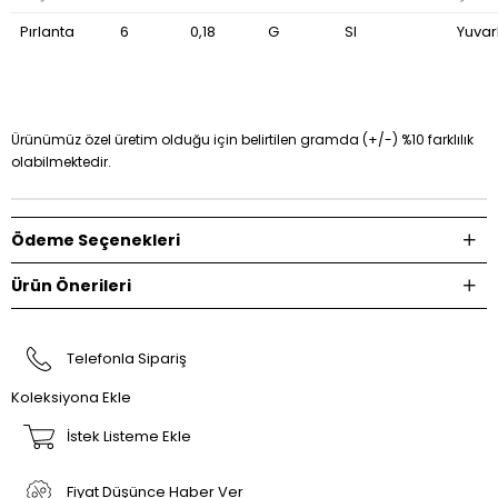
Pırlanta
6
0,18
G
SI
Yuvar
Ürünümüz özel üretim olduğu için belirtilen gramda (+/-) %10 farklılık
olabilmektedir.
Ödeme Seçenekleri
Ürün Önerileri
Telefonla Sipariş
Koleksiyona Ekle
İstek Listeme Ekle
Fiyat Düşünce Haber Ver