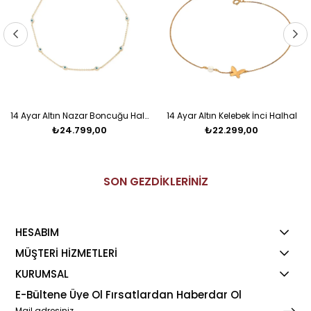
14 Ayar Altın Nazar Boncuğu Halhal
14 Ayar Altın Kelebek İnci Halhal
₺24.799,00
₺22.299,00
SON GEZDİKLERİNİZ
HESABIM
MÜŞTERİ HİZMETLERİ
KURUMSAL
E-Bültene Üye Ol Fırsatlardan Haberdar Ol