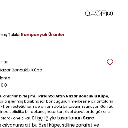
0
üş Takılar
Kampanyalı Ürünler
P-011
n Nazar Boncuklu Küpe
rlanta
0.0
ucu anlamın birleşimi…
Pırlanta Altın Nazar Boncuklu Küpe
,
ylarla işlenmiş klasik nazar boncuğunun merkezine pırlantaların
erek hem estetik hem de anlam dolu bir tasarım sunuyor. Günlük
inize sofistike bir dokunuş katarken, özel davetlerde göz alıcı
El işçiliğiyle tasarlanan
Sare
 olarak öne çıkar.
ksiyonuna ait bu özel küpe, stiline zarafet ve