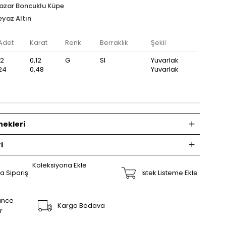
Nazar Boncuklu Küpe
eyaz Altın
Adet
Karat
Renk
Berraklık
Şekil
12
0,12
G
SI
Yuvarlak
24
0,48
Yuvarlak
ekleri
i
Koleksiyona Ekle
a Sipariş
İstek Listeme Ekle
ünce
Kargo Bedava
r