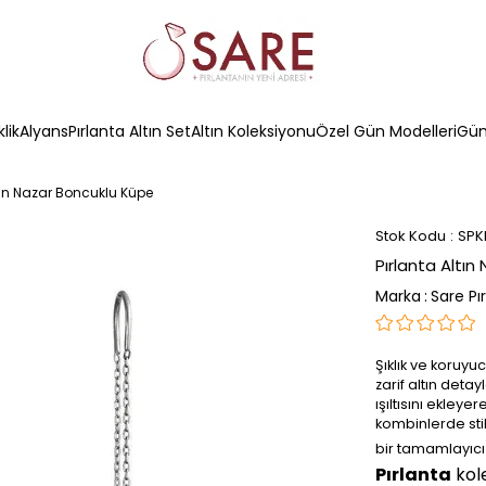
klik
Alyans
Pırlanta Altın Set
Altın Koleksiyonu
Özel Gün Modelleri
Güm
ltın Nazar Boncuklu Küpe
Stok Kodu
SPK
Pırlanta Altı
Marka
:
Sare Pı
Şıklık ve koruy
zarif altın deta
ışıltısını ekley
kombinlerde stil
bir tamamlayıcı
Pırlanta
kole