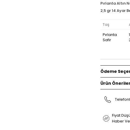
Pırlanta Altın 
2,5 gr 14 Ayar B
Taş
Pırlanta
Safir
Ödeme Seçen
Ürün Öneriler
Telefonl
Fiyat Düş
Haber Ve