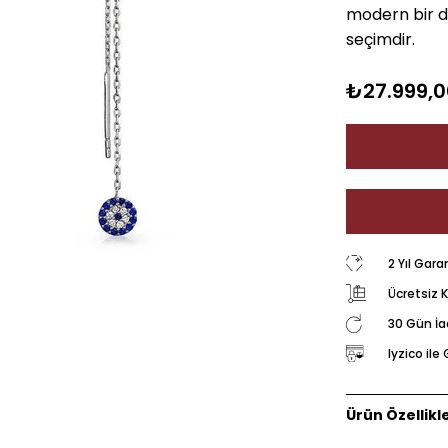
modern bir do
seçimdir.
₺27.999,0
2 Yıl Gara
Ücretsiz 
30 Gün İ
Iyzico il
Ürün Özellikle