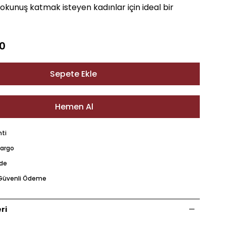
kunuş katmak isteyen kadınlar için ideal bir
0
nti
Kargo
ade
e Güvenli Ödeme
ri