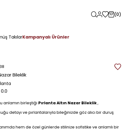
0
üş Takılar
Kampanyalı Ürünler
38
Nazar Bileklik
rlanta
0.0
cu anlamın birleştiği
Pırlanta Altın Nazar Bileklik
,
uğu detayı ve pırlantalarıyla bileğinizde göz alıcı bir duruş
anımda hem de özel günlerde stilinize sofistike ve anlamlı bir