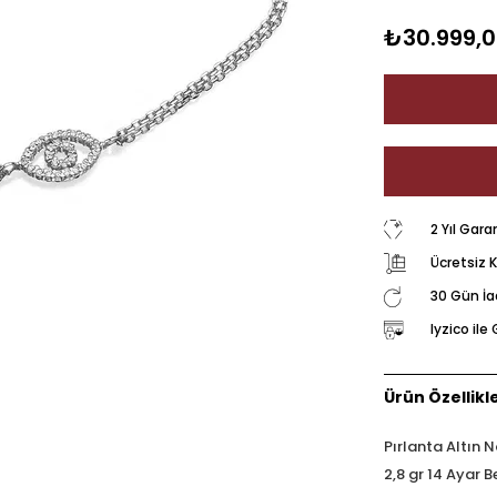
₺30.999,
2 Yıl Gara
Ücretsiz 
30 Gün İ
Iyzico il
Ürün Özellikle
Pırlanta Altın N
2,8 gr 14 Ayar B