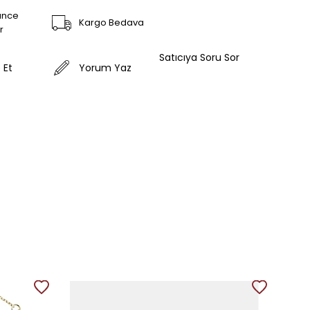
ünce
Kargo Bedava
r
Satıcıya Soru Sor
 Et
Yorum Yaz