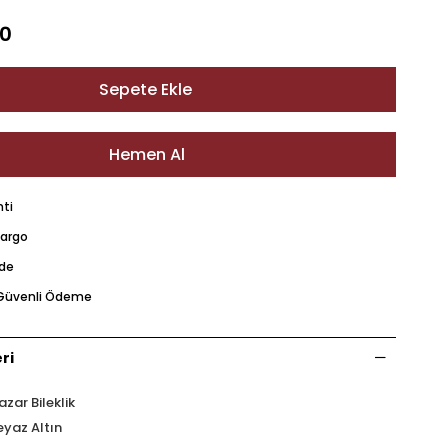
00
nti
Kargo
ade
e Güvenli Ödeme
ri
azar Bileklik
eyaz Altın