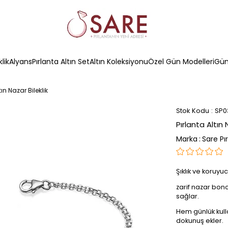
klik
Alyans
Pırlanta Altın Set
Altın Koleksiyonu
Özel Gün Modelleri
Güm
tın Nazar Bileklik
Stok Kodu
SP0
Pırlanta Altın 
Marka
:
Sare Pı
Şıklık ve koruyu
zarif nazar bonc
sağlar.
Hem günlük kull
dokunuş ekler.