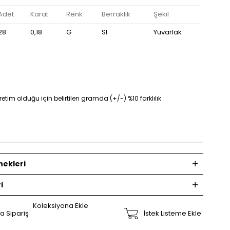
Adet
Karat
Renk
Berraklık
Şekil
28
0,18
G
SI
Yuvarlak
tim olduğu için belirtilen gramda (+/-) %10 farklılık
ekleri
i
Koleksiyona Ekle
a Sipariş
İstek Listeme Ekle