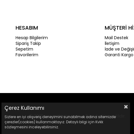
HESABIM
MÜŞTERİ Hİ
Hesap Bilgilerim
Mail Destek
Sipariş Takip
İletişim
Sepetim
İade ve Değiş
Favorilerim
Garanti Kargo
Çerez Kullanımı
© 2025 sarepirlanta.com - Tüm hakları saklıdır.
Sizlere en iyi alışveriş deneyimini sunabilmek adına sitemizde
çerezler(cookies) kullanmaktayız. Detaylı bilgi için Kvkk
sözleşmesini inceleyebilirsiniz.