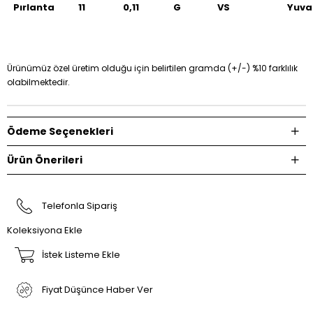
Pırlanta
11
0,11
G
VS
Yuva
Ürünümüz özel üretim olduğu için belirtilen gramda (+/-) %10 farklılık
olabilmektedir.
Ödeme Seçenekleri
Ürün Önerileri
Telefonla Sipariş
Koleksiyona Ekle
İstek Listeme Ekle
Fiyat Düşünce Haber Ver