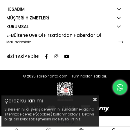
HESABIM
MÜŞTERİ HİZMETLERİ
KURUMSAL
E-Bültene Üye Ol Fırsatlardan Haberdar Ol
BİZİ TAKİP EDİN!
© 2025 sarepirlanta.com - Tüm hakları saklıdır.
Çerez Kullanımı
Sizlere en iyi alışveriş deneyimini sunabilmek adına
sitemizde çerezler(cookies) kullanmaktayız. Detaylı
bilgi için Kvkk sözleşmesini inceleyebilirsiniz.