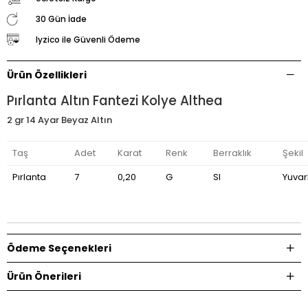
30 Gün İade
Iyzico ile Güvenli Ödeme
Ürün Özellikleri
Pırlanta Altın Fantezi Kolye Althea
2 gr 14 Ayar Beyaz Altın
Taş
Adet
Karat
Renk
Berraklık
Şekil
Pırlanta
7
0,20
G
SI
Yuvar
Ödeme Seçenekleri
Ürün Önerileri