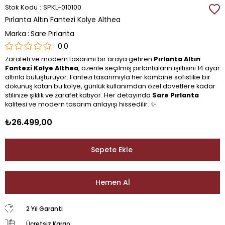
Stok Kodu
SPKL-010100
Pırlanta Altın Fantezi Kolye Althea
Marka
:
Sare Pırlanta
0.0
Zarafeti ve modern tasarımı bir araya getiren
Pırlanta Altın
Fantezi Kolye Althea
, özenle seçilmiş pırlantaların ışıltısını 14 ayar
altınla buluşturuyor. Fantezi tasarımıyla her kombine sofistike bir
dokunuş katan bu kolye, günlük kullanımdan özel davetlere kadar
stilinize şıklık ve zarafet katıyor. Her detayında
Sare Pırlanta
kalitesi ve modern tasarım anlayışı hissedilir. ✨
₺26.499,00
2 Yıl Garanti
Ücretsiz Kargo