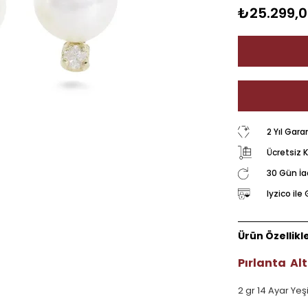
₺25.299,
2 Yıl Gara
Ücretsiz 
30 Gün İ
Iyzico il
Ürün Özellikle
Pırlanta Alt
2 gr 14 Ayar Yeşi