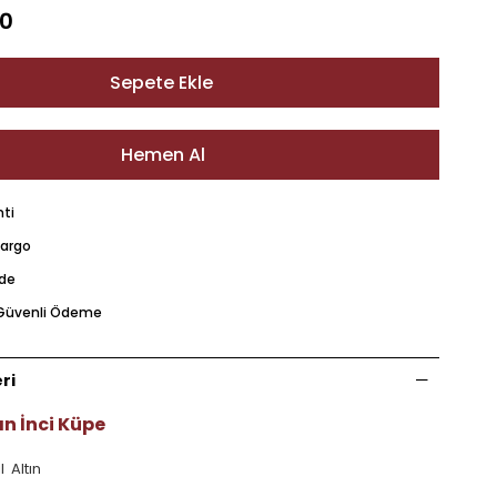
00
nti
Kargo
ade
e Güvenli Ödeme
ri
ın İnci Küpe
l Altın