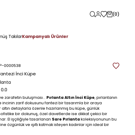
0
üş Takılar
Kampanyalı Ürünler
P-0000538
 Fantezi İnci Küpe
rlanta
0.0
ve zarafetin buluşması…
Pırlanta Altın
İnci
Küpe
, pırlantanın
 ve incinin zarif dokusunu fantezi bir tasarımla bir araya
ar altın detaylarla özenle hazırlanmış bu küpe, günlük
ofistike bir dokunuş, özel davetlerde ise dikkat çekici bir
r. El işçiliğiyle tasarlanan
Sare Pırlanta
koleksiyonunun bu
line özgünlük ve ışıltı katmak isteyen kadınlar için ideal bir