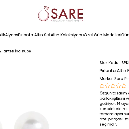
klik
Alyans
Pırlanta Altın Set
Altın Koleksiyonu
Özel Gün Modelleri
Güm
ın Fantezi İnci Küpe
Stok Kodu
SPK
Pırlanta Altın
Marka
:
Sare Pı
Özgün tasarım 
parlak ışıltısını
getiriyor. 14 ay
kombinlerinize s
tamamlayıcı suna
özel parçası, sti
seçimdir.