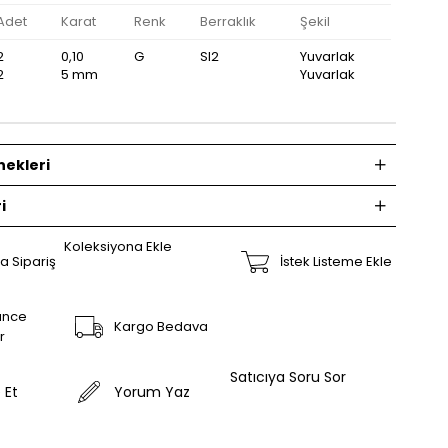
Adet
Karat
Renk
Berraklık
Şekil
2
0,10
G
SI2
Yuvarlak
2
5 mm
Yuvarlak
ekleri
i
Koleksiyona Ekle
a Sipariş
İstek Listeme Ekle
ünce
Kargo Bedava
r
Satıcıya Soru Sor
 Et
Yorum Yaz