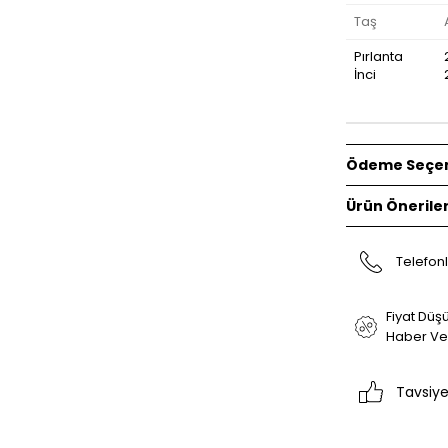
Taş
Pırlanta
İnci
Ödeme Seçen
Ürün Öneriler
Telefonl
Fiyat Düş
Haber Ve
Tavsiye