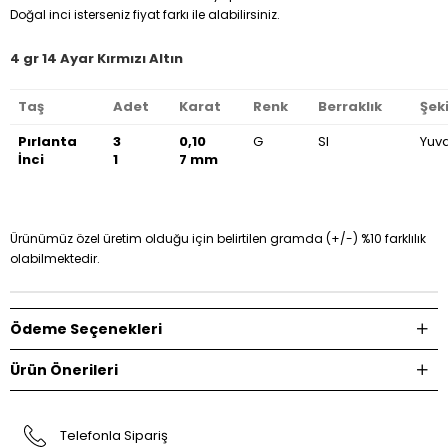
Doğal inci isterseniz fiyat farkı ile alabilirsiniz.
4 gr 14 Ayar Kırmızı Altın
Taş
Adet
Karat
Renk
Berraklık
Şeki
Pırlanta
3
0,10
G
SI
Yuva
İnci
1
7 mm
Ürünümüz özel üretim olduğu için belirtilen gramda (+/-) %10 farklılık
olabilmektedir.
Ödeme Seçenekleri
Ürün Önerileri
Telefonla Sipariş