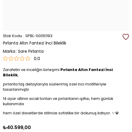
Stok Kodu
SPBL-00051193
Pırlanta Altın Fantezi İnci Bileklik
Marka
:
Sare Pırlanta
0.0
Zarafetin ve inceliğin birleşimi
Pırlanta Altın Fantezi İnci
Bileklik
,
pırlanta taş detaylarıyla süslenmiş özel inci motifleriyle
tasarlanmıştır.
14 ayar altının sıcak tonları ve pırlantanın ışıltısı, hem günlük
kullanımda
hem özel davetlerde stilinize sofistike bir dokunuş katıyor. ✨💎
₺40.599,00