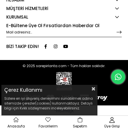
MÜŞTERİ HİZMETLERİ
KURUMSAL
E-Bültene Üye Ol Fırsatlardan Haberdar Ol
BİZİ TAKİP EDİN!
© 2025 sarepirlanta.com - Tüm hakları saklıdır.
Çerez Kullanımı
Sizlere en iyi alışveriş deneyimini sunabilmek adına
sitemizde çerezler(cookies) kullanmaktayız. Detaylı
bilgi için Kvkk sözleşmesini inceleyebilirsiniz.
Anasayfa
Favorilerim
Sepetim
Üye Girişi