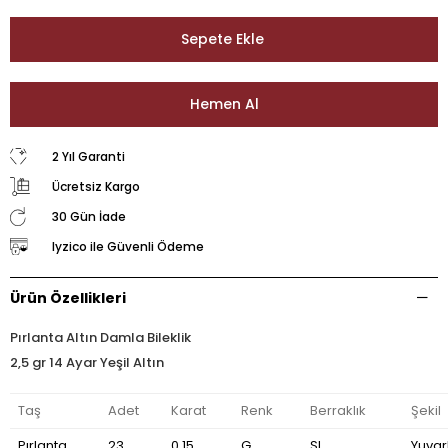
2 Yıl Garanti
Ücretsiz Kargo
30 Gün İade
Iyzico ile Güvenli Ödeme
Ürün Özellikleri
Pırlanta Altın Damla Bileklik
2,5 gr 14 Ayar Yeşil Altın
Taş
Adet
Karat
Renk
Berraklık
Şekil
Pırlanta
23
0,15
G
SI
Yuvar