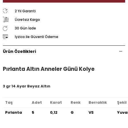
2 Yıl Garanti
Ücretsiz Kargo
30 Gün İade
Iyzico ile Güvenli Ödeme
Ürün Özellikleri
Pırlanta Altın Anneler Günü Kolye
3 gr 14 Ayar Beyaz Altın
Taş
Adet
Karat
Renk
Berraklık
Şekil
Pırlanta
5
0,12
G
VS
Yuva