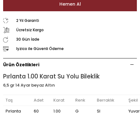
2 Yıl Garanti
Ücretsiz Kargo
30 Gün İade
Iyzico ile Güvenli Ödeme
Ürün Özellikleri
Pırlanta 1.00 Karat Su Yolu Bileklik
6,5 gr 14 Ayar beyaz Altın
Taş
Adet
Karat
Renk
Berraklık
Şekil
Pırlanta
60
1.00
G
SI
Yuvar