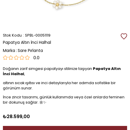
Stok Kodu
SPBL-00051119
Papatya Altın İnci Halhal
Marka
:
Sare Pırlanta
0.0
Doğanın zarif simgesi papatyayı stilinize taşıyan
Papatya Altın
İnci Halhal
,
altının sıcak ışıltısı ve inci detaylarıyla her adımda sofistike bir
görünüm sunar.
İnce zincir tasarımı, günlük kullanımda veya özel anlarda feminen
bir dokunuş sağlar. 🌼✨
₺28.599,00