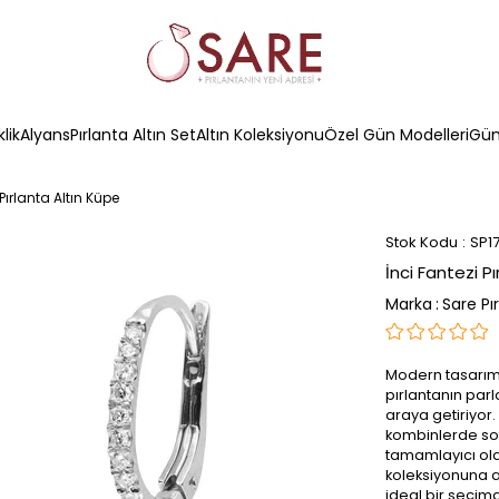
klik
Alyans
Pırlanta Altın Set
Altın Koleksiyonu
Özel Gün Modelleri
Güm
 Pırlanta Altın Küpe
Stok Kodu
SP1
İnci Fantezi P
Marka
:
Sare Pı
Modern tasarım 
pırlantanın parla
araya getiriyor.
kombinlerde sofi
tamamlayıcı olar
koleksiyonuna ai
ideal bir seçimd