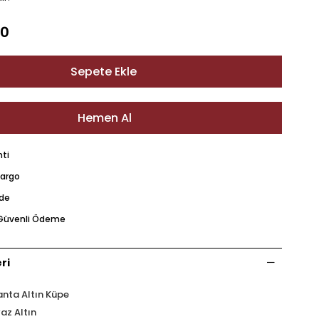
00
nti
Kargo
ade
e Güvenli Ödeme
ri
lanta Altın Küpe
az Altın