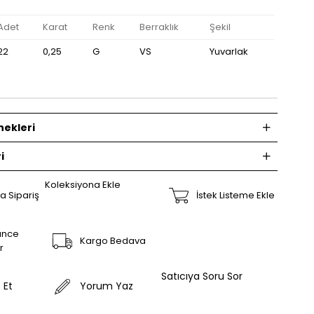
Adet
Karat
Renk
Berraklık
Şekil
22
0,25
G
VS
Yuvarlak
ekleri
i
Koleksiyona Ekle
a Sipariş
İstek Listeme Ekle
ünce
Kargo Bedava
r
Satıcıya Soru Sor
 Et
Yorum Yaz