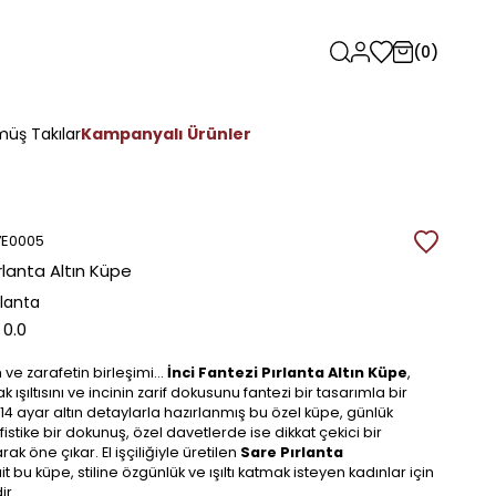
0
üş Takılar
Kampanyalı Ürünler
7E0005
ırlanta Altın Küpe
rlanta
0.0
ve zarafetin birleşimi…
İnci Fantezi Pırlanta Altın Küpe
,
k ışıltısını ve incinin zarif dokusunu fantezi bir tasarımla bir
 14 ayar altın detaylarla hazırlanmış bu özel küpe, günlük
stike bir dokunuş, özel davetlerde ise dikkat çekici bir
ak öne çıkar. El işçiliğiyle üretilen
Sare Pırlanta
t bu küpe, stiline özgünlük ve ışıltı katmak isteyen kadınlar için
ir.