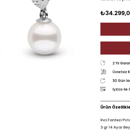
₺34.299,
2 Yıl Gara
Ücretsiz 
30 Gün İ
Iyzico il
Ürün Özellikle
İnci Fantezi Pır
3 gr 14 Ayar Bey