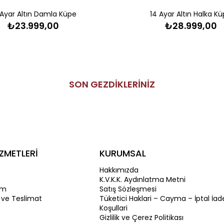
 Ayar Altın Damla Küpe
14 Ayar Altın Halka K
₺23.999,00
₺28.999,00
SON GEZDİKLERİNİZ
ZMETLERİ
KURUMSAL
Hakkımızda
K.V.K.K. Aydınlatma Metni
im
Satış Sözleşmesi
 ve Teslimat
Tüketici Haklari – Cayma – İptal İad
Koşullari
Gizlilik ve Çerez Politikası