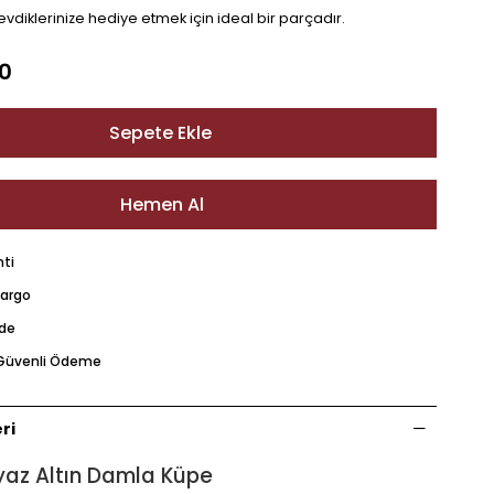
vdiklerinize hediye etmek için ideal bir parçadır.
0
nti
Kargo
ade
e Güvenli Ödeme
ri
yaz Altın Damla Küpe