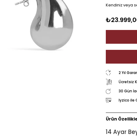
Kendiniz veya se
₺23.999,0
2 Yıl Gara
Ücretsiz 
30 Gün İ
Iyzico il
Ürün Özellikle
14 Ayar Be