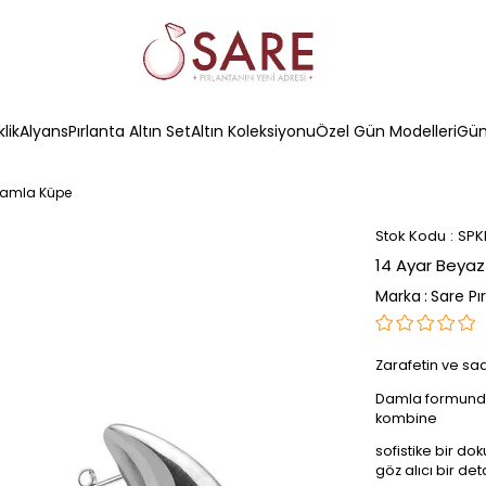
klik
Alyans
Pırlanta Altın Set
Altın Koleksiyonu
Özel Gün Modelleri
Güm
 Damla Küpe
Stok Kodu
SPK
14 Ayar Beyaz
Marka
:
Sare Pı
Zarafetin ve sa
Damla formundaki
kombine
sofistike bir do
göz alıcı bir de