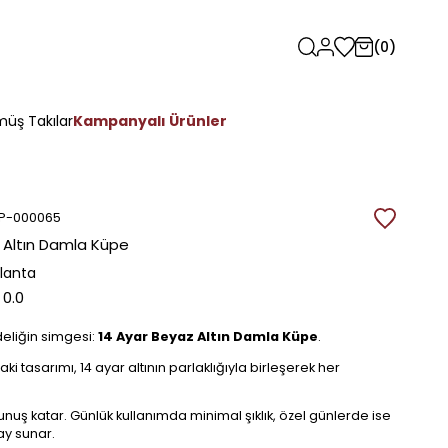
0
üş Takılar
Kampanyalı Ürünler
P-000065
 Altın Damla Küpe
rlanta
0.0
deliğin simgesi:
14 Ayar Beyaz Altın Damla Küpe
.
 tasarımı, 14 ayar altının parlaklığıyla birleşerek her
kunuş katar. Günlük kullanımda minimal şıklık, özel günlerde ise
tay sunar.