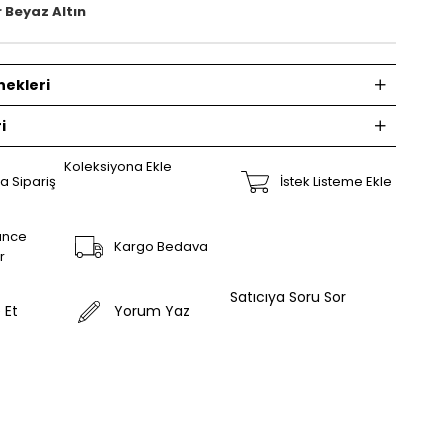
r Beyaz Altın
ekleri
i
Koleksiyona Ekle
a Sipariş
İstek Listeme Ekle
ünce
Kargo Bedava
r
Satıcıya Soru Sor
 Et
Yorum Yaz