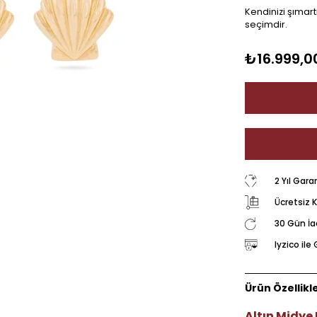
Kendinizi şımart
seçimdir.
₺16.999,0
2 Yıl Gara
Ücretsiz 
30 Gün İ
Iyzico il
Ürün Özellikle
Altın Midye