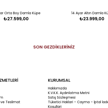
yar Orta Boy Damla Küpe
14 Ayar Altın Damla K
₺27.599,00
₺23.999,00
SON GEZDİKLERİNİZ
ZMETLERİ
KURUMSAL
Hakkımızda
K.V.K.K. Aydınlatma Metni
im
Satış Sözleşmesi
 ve Teslimat
Tüketici Haklari – Cayma – İptal İad
Koşullari