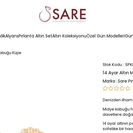
klik
Alyans
Pırlanta Altın Set
Altın Koleksiyonu
Özel Gün Modelleri
Güm
 Kabuğu Küpe
Stok Kodu
SPK
14 Ayar Altın
Marka
:
Sare Pı
Denizden ilham 
Midye kabuğu fo
davetlere doğal b
14 ayar altının p
sofistike bir hav