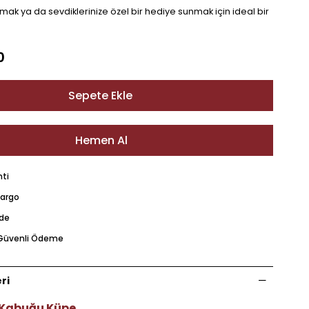
mak ya da sevdiklerinize özel bir hediye sunmak için ideal bir
0
nti
Kargo
ade
e Güvenli Ödeme
ri
 Kabuğu Küpe