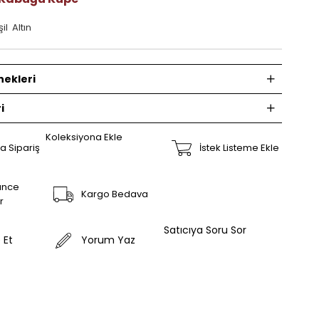
il Altın
ekleri
i
Koleksiyona Ekle
a Sipariş
İstek Listeme Ekle
ünce
Kargo Bedava
r
Satıcıya Soru Sor
 Et
Yorum Yaz