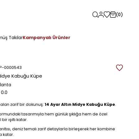
0
üş Takılar
Kampanyalı Ürünler
P-0000543
 Midye Kabuğu Küpe
rlanta
0.0
alan zarif bir dokunuş:
14 Ayar Altın Midye Kabuğu Küpe
.
rmundaki tasarımıyla hem günlük şıklığa hem de özel
ir ışıltı katar.
arıltısı, deniz temalı zarif detaylarla birleşerek her kombine
a katar.