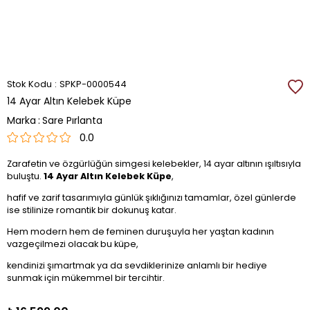
Stok Kodu
SPKP-0000544
14 Ayar Altın Kelebek Küpe
Marka
:
Sare Pırlanta
0.0
Zarafetin ve özgürlüğün simgesi kelebekler, 14 ayar altının ışıltısıyla
buluştu.
14 Ayar Altın Kelebek Küpe
,
hafif ve zarif tasarımıyla günlük şıklığınızı tamamlar, özel günlerde
ise stilinize romantik bir dokunuş katar.
Hem modern hem de feminen duruşuyla her yaştan kadının
vazgeçilmezi olacak bu küpe,
kendinizi şımartmak ya da sevdiklerinize anlamlı bir hediye
sunmak için mükemmel bir tercihtir.