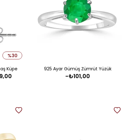
%30
taş Küpe
925 Ayar Gümüş Zümrüt Yüzük
9,00
-₺101,00