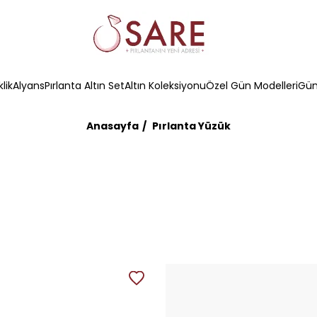
klik
Alyans
Pırlanta Altın Set
Altın Koleksiyonu
Özel Gün Modelleri
Güm
Anasayfa
Pırlanta Yüzük