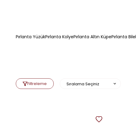
Pırlanta Yüzük
Pırlanta Kolye
Pırlanta Altın Küpe
Pırlanta Bile
Filtreleme