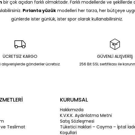
n
bir çok açıdan farklı olmaktadır. Farklı modellerde ve şekillerde de
bilirsiniz.
Pırlanta yüzük
modelleri her tarza, her bütçeye uygun
günlerde ister günlük, ister spor olarak kullanabilirsiniz.
ÜCRETSİZ KARGO
GÜVENLİ ALIŞVERİŞ
 alışverişlerde gönderiler ücretsiz.
256 Bit SSL sertifikası ile koru
ZMETLERİ
KURUMSAL
Hakkımızda
K.V.K.K. Aydınlatma Metni
im
Satış Sözleşmesi
 ve Teslimat
Tüketici Haklari – Cayma – İptal İad
Koşullari