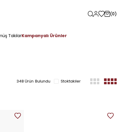
0
üş Takılar
Kampanyalı Ürünler
348 Ürün
Stoktakiler