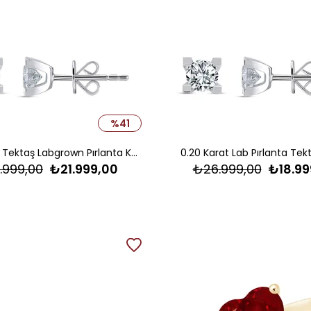
%41
0.30 Karat Tektaş Labgrown Pırlanta Küpe
0.20 Karat Lab Pırlanta Tek
.999,00
₺21.999,00
₺26.999,00
₺18.99