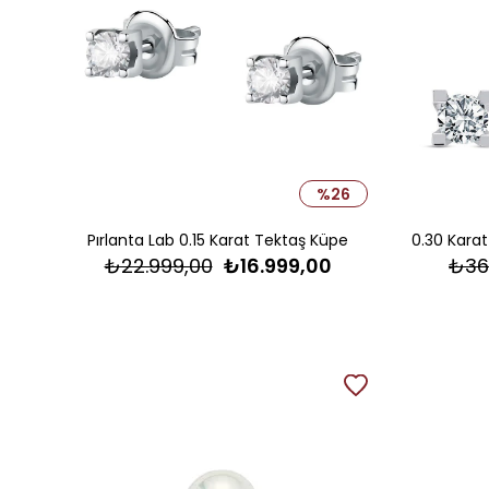
%26
Pırlanta Lab 0.15 Karat Tektaş Küpe
₺22.999,00
₺16.999,00
₺36