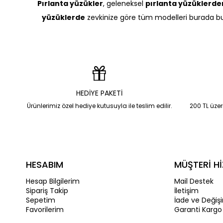
Pırlanta yüzükler
, geleneksel
pırlanta yüzüklerde
yüzüklerde
zevkinize göre tüm modelleri burada bula
HEDİYE PAKETİ
Ürünlerimiz özel hediye kutusuyla ile teslim edilir.
200 TL üzeri
HESABIM
MÜŞTERİ Hİ
Hesap Bilgilerim
Mail Destek
Sipariş Takip
İletişim
Sepetim
İade ve Değiş
Favorilerim
Garanti Kargo