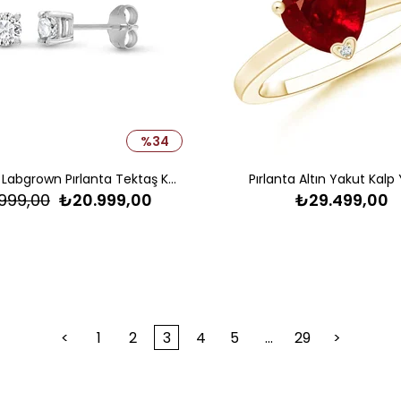
%34
0.25 Karat Labgrown Pırlanta Tektaş Küpe
Pırlanta Altın Yakut Kalp
.999,00
₺20.999,00
₺29.499,00
<
1
2
3
4
5
...
29
>