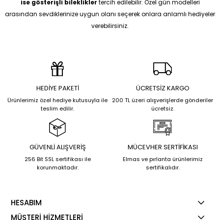
ise gösterişli bileklikler
tercih edilebilir. Özel gün modelleri
arasından sevdiklerinize uygun olanı seçerek onlara anlamlı hediyeler
verebilirsiniz.
HEDİYE PAKETİ
ÜCRETSİZ KARGO
Ürünlerimiz özel hediye kutusuyla ile
200 TL üzeri alışverişlerde gönderiler
teslim edilir.
ücretsiz.
GÜVENLİ ALIŞVERİŞ
MÜCEVHER SERTİFİKASI
256 Bit SSL sertifikası ile
Elmas ve pırlanta ürünlerimiz
korunmaktadır.
sertifikalıdır.
HESABIM
MÜŞTERİ HİZMETLERİ