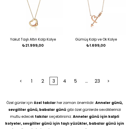
Yakut Taşlı Altın Kalp Kolye
Gümüş Kalp ve Ok Kolye
₺21.999,00
₺1.699,00
<
1
2
3
4
5
...
23
>
Özel günler için
özel takılar
her zaman önemlidir.
Anneler günü,
sevgililer günü, babalar günü
gibi özel günlerde sevdiklerinizi
mutlu edecek
takılar
seçebilirsiniz.
Anneler günü için kalpli
kolyeler, sevgililer günü için taşlı yüzükler, babalar günü için