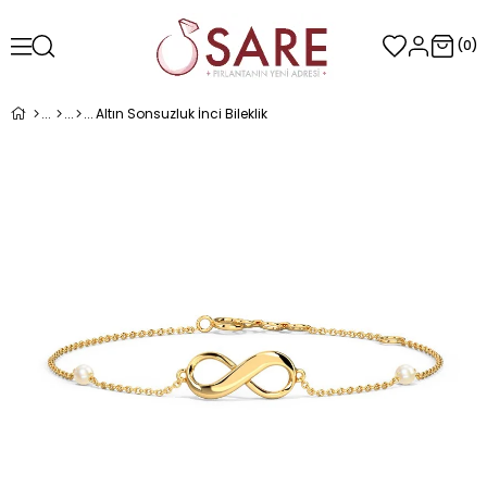
0
Altın Sonsuzluk İnci Bileklik